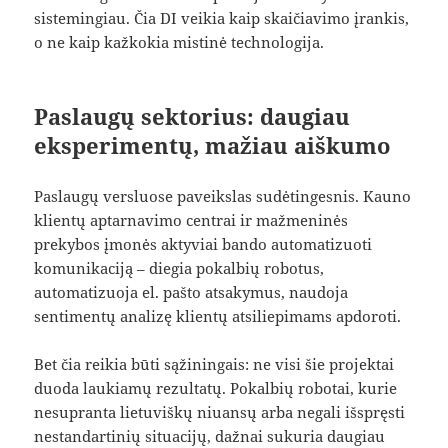
sistemingiau. Čia DI veikia kaip skaičiavimo įrankis,
o ne kaip kažkokia mistinė technologija.
Paslaugų sektorius: daugiau
eksperimentų, mažiau aiškumo
Paslaugų versluose paveikslas sudėtingesnis. Kauno
klientų aptarnavimo centrai ir mažmeninės
prekybos įmonės aktyviai bando automatizuoti
komunikaciją – diegia pokalbių robotus,
automatizuoja el. pašto atsakymus, naudoja
sentimentų analizę klientų atsiliepimams apdoroti.
Bet čia reikia būti sąžiningais: ne visi šie projektai
duoda laukiamų rezultatų. Pokalbių robotai, kurie
nesupranta lietuviškų niuansų arba negali išspręsti
nestandartinių situacijų, dažnai sukuria daugiau