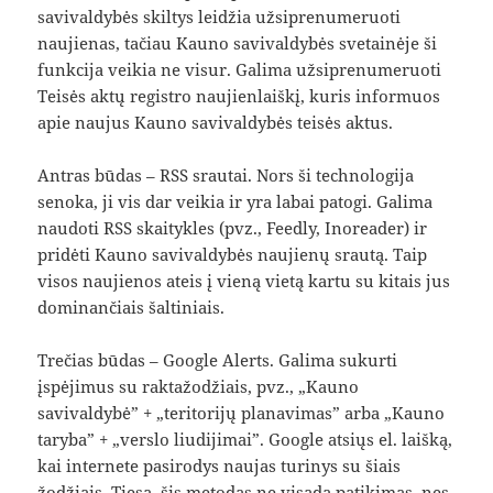
savivaldybės skiltys leidžia užsiprenumeruoti
naujienas, tačiau Kauno savivaldybės svetainėje ši
funkcija veikia ne visur. Galima užsiprenumeruoti
Teisės aktų registro naujienlaiškį, kuris informuos
apie naujus Kauno savivaldybės teisės aktus.
Antras būdas – RSS srautai. Nors ši technologija
senoka, ji vis dar veikia ir yra labai patogi. Galima
naudoti RSS skaitykles (pvz., Feedly, Inoreader) ir
pridėti Kauno savivaldybės naujienų srautą. Taip
visos naujienos ateis į vieną vietą kartu su kitais jus
dominančiais šaltiniais.
Trečias būdas – Google Alerts. Galima sukurti
įspėjimus su raktažodžiais, pvz., „Kauno
savivaldybė” + „teritorijų planavimas” arba „Kauno
taryba” + „verslo liudijimai”. Google atsiųs el. laišką,
kai internete pasirodys naujas turinys su šiais
žodžiais. Tiesa, šis metodas ne visada patikimas, nes