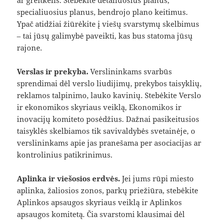
specialiuosius planus, bendrojo plano keitimus.
Ypač atidžiai žiūrėkite į viešų svarstymų skelbimus
– tai jūsų galimybė paveikti, kas bus statoma jūsų
rajone.
Verslas ir prekyba.
Verslininkams svarbūs
sprendimai dėl verslo liudijimų, prekybos taisyklių,
reklamos talpinimo, lauko kavinių. Stebėkite Verslo
ir ekonomikos skyriaus veiklą, Ekonomikos ir
inovacijų komiteto posėdžius. Dažnai pasikeitusios
taisyklės skelbiamos tik savivaldybės svetainėje, o
verslininkams apie jas pranešama per asociacijas ar
kontrolinius patikrinimus.
Aplinka ir viešosios erdvės.
Jei jums rūpi miesto
aplinka, žaliosios zonos, parkų priežiūra, stebėkite
Aplinkos apsaugos skyriaus veiklą ir Aplinkos
apsaugos komitetą. Čia svarstomi klausimai dėl