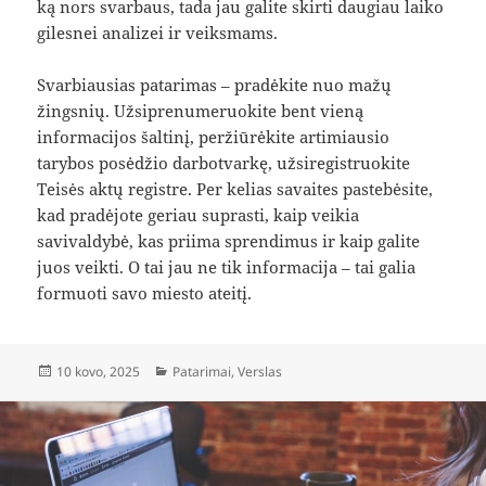
ką nors svarbaus, tada jau galite skirti daugiau laiko
gilesnei analizei ir veiksmams.
Svarbiausias patarimas – pradėkite nuo mažų
žingsnių. Užsiprenumeruokite bent vieną
informacijos šaltinį, peržiūrėkite artimiausio
tarybos posėdžio darbotvarkę, užsiregistruokite
Teisės aktų registre. Per kelias savaites pastebėsite,
kad pradėjote geriau suprasti, kaip veikia
savivaldybė, kas priima sprendimus ir kaip galite
juos veikti. O tai jau ne tik informacija – tai galia
formuoti savo miesto ateitį.
Paskelbta
Kategorijos
10 kovo, 2025
Patarimai
,
Verslas