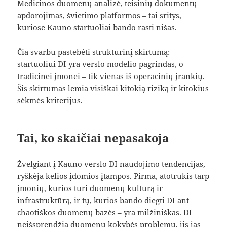
Medicinos duomenų analizė, teisinių dokumentų
apdorojimas, švietimo platformos – tai sritys,
kuriose Kauno startuoliai bando rasti nišas.
Čia svarbu pastebėti struktūrinį skirtumą:
startuoliui DI yra verslo modelio pagrindas, o
tradicinei įmonei – tik vienas iš operacinių įrankių.
Šis skirtumas lemia visiškai kitokią riziką ir kitokius
sėkmės kriterijus.
Tai, ko skaičiai nepasakoja
Žvelgiant į Kauno verslo DI naudojimo tendencijas,
ryškėja kelios įdomios įtampos. Pirma, atotrūkis tarp
įmonių, kurios turi duomenų kultūrą ir
infrastruktūrą, ir tų, kurios bando diegti DI ant
chaotiškos duomenų bazės – yra milžiniškas. DI
neišsprendžia duomenų kokybės problemų, jis jas