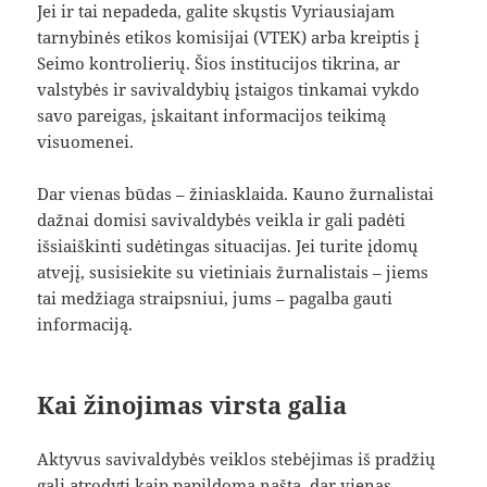
Jei ir tai nepadeda, galite skųstis Vyriausiajam
tarnybinės etikos komisijai (VTEK) arba kreiptis į
Seimo kontrolierių. Šios institucijos tikrina, ar
valstybės ir savivaldybių įstaigos tinkamai vykdo
savo pareigas, įskaitant informacijos teikimą
visuomenei.
Dar vienas būdas – žiniasklaida. Kauno žurnalistai
dažnai domisi savivaldybės veikla ir gali padėti
išsiaiškinti sudėtingas situacijas. Jei turite įdomų
atvejį, susisiekite su vietiniais žurnalistais – jiems
tai medžiaga straipsniui, jums – pagalba gauti
informaciją.
Kai žinojimas virsta galia
Aktyvus savivaldybės veiklos stebėjimas iš pradžių
gali atrodyti kaip papildoma našta, dar vienas