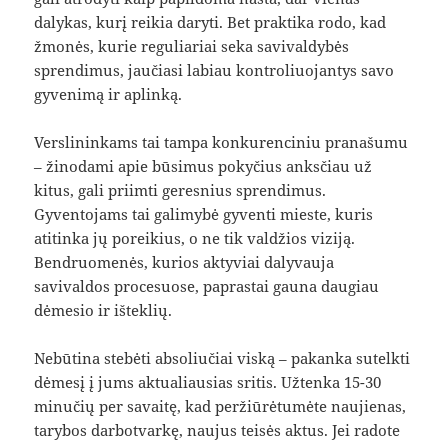
dalykas, kurį reikia daryti. Bet praktika rodo, kad
žmonės, kurie reguliariai seka savivaldybės
sprendimus, jaučiasi labiau kontroliuojantys savo
gyvenimą ir aplinką.
Verslininkams tai tampa konkurenciniu pranašumu
– žinodami apie būsimus pokyčius anksčiau už
kitus, gali priimti geresnius sprendimus.
Gyventojams tai galimybė gyventi mieste, kuris
atitinka jų poreikius, o ne tik valdžios viziją.
Bendruomenės, kurios aktyviai dalyvauja
savivaldos procesuose, paprastai gauna daugiau
dėmesio ir išteklių.
Nebūtina stebėti absoliučiai viską – pakanka sutelkti
dėmesį į jums aktualiausias sritis. Užtenka 15-30
minučių per savaitę, kad peržiūrėtumėte naujienas,
tarybos darbotvarkę, naujus teisės aktus. Jei radote