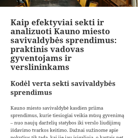
Kaip efektyviai sekti ir
analizuoti Kauno miesto
savivaldybės sprendimus:
praktinis vadovas
gyventojams ir
verslininkams
Kodėl verta sekti savivaldybės
sprendimus
Kauno miesto savivaldybė kasdien priima
sprendimus, kurie tiesiogiai veikia mūsų gyvenimą
– nuo naujų darželių statybos iki verslo liudijimų
išdavimo tvarkos keitimo. Dažnai sužinome apie
pokyčius tik tada, kai jie jau įsigalioja, o kartais net