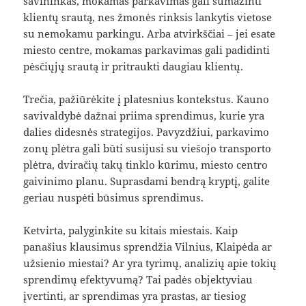
savininkas, mokamas parkavimas gali sumažinti
klientų srautą, nes žmonės rinksis lankytis vietose
su nemokamu parkingu. Arba atvirkščiai – jei esate
miesto centre, mokamas parkavimas gali padidinti
pėsčiųjų srautą ir pritraukti daugiau klientų.
Trečia, pažiūrėkite į platesnius kontekstus. Kauno
savivaldybė dažnai priima sprendimus, kurie yra
dalies didesnės strategijos. Pavyzdžiui, parkavimo
zonų plėtra gali būti susijusi su viešojo transporto
plėtra, dviračių takų tinklo kūrimu, miesto centro
gaivinimo planu. Suprasdami bendrą kryptį, galite
geriau nuspėti būsimus sprendimus.
Ketvirta, palyginkite su kitais miestais. Kaip
panašius klausimus sprendžia Vilnius, Klaipėda ar
užsienio miestai? Ar yra tyrimų, analizių apie tokių
sprendimų efektyvumą? Tai padės objektyviau
įvertinti, ar sprendimas yra prastas, ar tiesiog