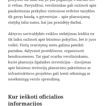
ir vėliau. Pavyzdžiui, verslininkas gali sužinoti apie
pasikeitusias prekybos viešosiose erdvėse taisykles
tik gavęs baudą, o gyventojas – apie planuojamą
statybą šalia namo, kai jau prasidėję darbai.
Aktyvus savivaldybės veiklos stebėjimas leidžia ne
tik laiku sužinoti apie būsimus pokyčius, bet ir juos
veikti. Viešų svarstymų metu galima pateikti
pastabas, dalyvauti posėdžiuose, organizuoti
bendruomenes. Tai ypač svarbu verslininkams,
kurie planuoja ilgalaikes investicijas – žinojimas
apie būsimus teritorijų planavimo pakeitimus ar
infrastruktūros projektus gali lemti sėkmingą ar
nesėkmingą verslo sprendimą.
Kur ieškoti oficialios
informacijos