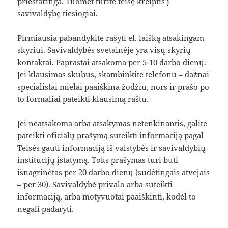
prieštaringa. Tuomet turite teisę kreiptis į
savivaldybę tiesiogiai.
Pirmiausia pabandykite rašyti el. laišką atsakingam
skyriui. Savivaldybės svetainėje yra visų skyrių
kontaktai. Paprastai atsakoma per 5-10 darbo dienų.
Jei klausimas skubus, skambinkite telefonu – dažnai
specialistai mielai paaiškina žodžiu, nors ir prašo po
to formaliai pateikti klausimą raštu.
Jei neatsakoma arba atsakymas netenkinantis, galite
pateikti oficialų prašymą suteikti informaciją pagal
Teisės gauti informaciją iš valstybės ir savivaldybių
institucijų įstatymą. Toks prašymas turi būti
išnagrinėtas per 20 darbo dienų (sudėtingais atvejais
– per 30). Savivaldybė privalo arba suteikti
informaciją, arba motyvuotai paaiškinti, kodėl to
negali padaryti.