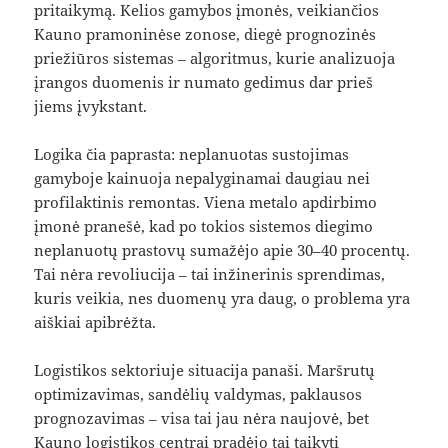
pritaikymą. Kelios gamybos įmonės, veikiančios
Kauno pramoninėse zonose, diegė prognozinės
priežiūros sistemas – algoritmus, kurie analizuoja
įrangos duomenis ir numato gedimus dar prieš
jiems įvykstant.
Logika čia paprasta: neplanuotas sustojimas
gamyboje kainuoja nepalyginamai daugiau nei
profilaktinis remontas. Viena metalo apdirbimo
įmonė pranešė, kad po tokios sistemos diegimo
neplanuotų prastovų sumažėjo apie 30–40 procentų.
Tai nėra revoliucija – tai inžinerinis sprendimas,
kuris veikia, nes duomenų yra daug, o problema yra
aiškiai apibrėžta.
Logistikos sektoriuje situacija panaši. Maršrutų
optimizavimas, sandėlių valdymas, paklausos
prognozavimas – visa tai jau nėra naujovė, bet
Kauno logistikos centrai pradėjo tai taikyti