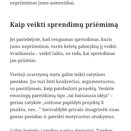
nepriimtinas jums asmeniškai.
Kaip veikti sprendimų priėmimą
Jei pastebėjote, kad rengiamas sprendimas, kuris
jums nepriimtinas, turite keletą galimybių jį veikti.
Svarbiausia – veikti laiku, ne tada, kai sprendimas
jau priimtas.
Viešieji svarstymų metu galite teikti rašytines
pastabas. Jos turi būti konkrečios, argumentuotos,
su pasiūlymais, kaip patobulinti projektą. Venkite
emocingų pareiškimų tipo „tai baisiausia idėja” –
geriau rašykite „siūlome papildyti projektą X
punktu, nes…” Savivaldybė privalo išnagrinėti visas
gautas pastabas ir pateikti motyvuotus atsakymus.
Galite kreiptis į tarybos narius tiesiogiai. Tarybos