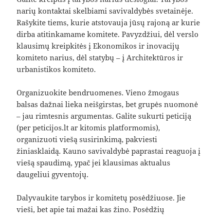
narių kontaktai skelbiami savivaldybės svetainėje.
Rašykite tiems, kurie atstovauja jūsų rajoną ar kurie
dirba atitinkamame komitete. Pavyzdžiui, dėl verslo
klausimų kreipkitės į Ekonomikos ir inovacijų
komiteto narius, dėl statybų – į Architektūros ir
urbanistikos komiteto.
Organizuokite bendruomenes. Vieno žmogaus
balsas dažnai lieka neišgirstas, bet grupės nuomonė
– jau rimtesnis argumentas. Galite sukurti peticiją
(per peticijos.lt ar kitomis platformomis),
organizuoti viešą susirinkimą, pakviesti
žiniasklaidą. Kauno savivaldybė paprastai reaguoja į
viešą spaudimą, ypač jei klausimas aktualus
daugeliui gyventojų.
Dalyvaukite tarybos ir komitetų posėdžiuose. Jie
vieši, bet apie tai mažai kas žino. Posėdžių