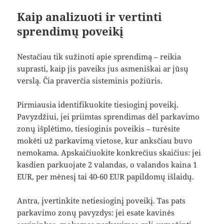
Kaip analizuoti ir vertinti
sprendimų poveikį
Nestačiau tik sužinoti apie sprendimą – reikia
suprasti, kaip jis paveiks jus asmeniškai ar jūsų
verslą. Čia praverčia sisteminis požiūris.
Pirmiausia identifikuokite tiesioginį poveikį.
Pavyzdžiui, jei priimtas sprendimas dėl parkavimo
zonų išplėtimo, tiesioginis poveikis – turėsite
mokėti už parkavimą vietose, kur anksčiau buvo
nemokama. Apskaičiuokite konkrečius skaičius: jei
kasdien parkuojate 2 valandas, o valandos kaina 1
EUR, per mėnesį tai 40-60 EUR papildomų išlaidų.
Antra, įvertinkite netiesioginį poveikį. Tas pats
parkavimo zonų pavyzdys: jei esate kavinės