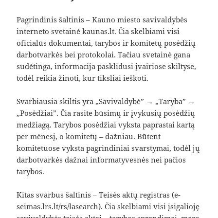
Pagrindinis šaltinis – Kauno miesto savivaldybės
interneto svetainė kaunas.lt. Čia skelbiami visi
oficialūs dokumentai, tarybos ir komitetų posėdžių
darbotvarkės bei protokolai. Tačiau svetainė gana
sudėtinga, informacija pasklidusi įvairiose skiltyse,
todėl reikia žinoti, kur tiksliai ieškoti.
Svarbiausia skiltis yra „Savivaldybė” → „Taryba” →
„Posėdžiai”. Čia rasite būsimų ir įvykusių posėdžių
medžiagą. Tarybos posėdžiai vyksta paprastai kartą
per mėnesį, o komitetų – dažniau. Būtent
komitetuose vyksta pagrindiniai svarstymai, todėl jų
darbotvarkės dažnai informatyvesnės nei pačios
tarybos.
Kitas svarbus šaltinis – Teisės aktų registras (e-
seimas.lrs.lt/rs/lasearch). Čia skelbiami visi įsigalioję
savivaldybės teisės aktai – tarybos sprendimai, mero