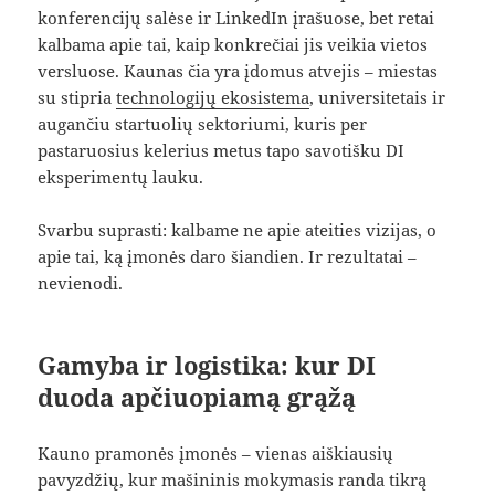
konferencijų salėse ir LinkedIn įrašuose, bet retai
kalbama apie tai, kaip konkrečiai jis veikia vietos
versluose. Kaunas čia yra įdomus atvejis – miestas
su stipria
technologijų ekosistema
, universitetais ir
augančiu startuolių sektoriumi, kuris per
pastaruosius kelerius metus tapo savotišku DI
eksperimentų lauku.
Svarbu suprasti: kalbame ne apie ateities vizijas, o
apie tai, ką įmonės daro šiandien. Ir rezultatai –
nevienodi.
Gamyba ir logistika: kur DI
duoda apčiuopiamą grąžą
Kauno pramonės įmonės – vienas aiškiausių
pavyzdžių, kur mašininis mokymasis randa tikrą