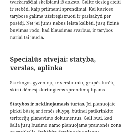
tvarkaraščiai skelbiami iš anksto. Galite tiesiog ateiti
ir stebėti, kaip priimami sprendimai. Kai kuriose
tarybose galima užsiregistruoti ir pasisakyti per
posėdį. Net jei jums nebus leista kalbėti, jūsų fizinė
buvimas rodo, kad klausimas svarbus, ir tarybos
nariai tai jaučia.
Specialūs atvejai: statyba,
verslas, aplinka
Skirtingos gyventojų ir verslininkų grupės turėtų
skirti dėmesį skirtingiems sprendimų tipams.
Statybos ir nekilnojamasis turtas.
Jei planuojate
pirkti būstą ar žemės sklypą, būtinai patikrinkite
teritorijų planavimo dokumentus. Gali būti, kad
šalia jūsų būsimo namo planuojama pramonės zona
ar greitkelis. Stebėkite detaliuosius planus,