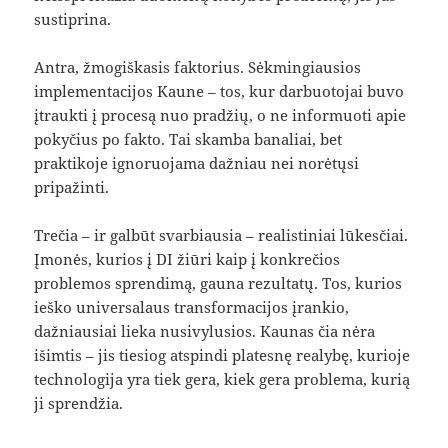
sustiprina.
Antra, žmogiškasis faktorius. Sėkmingiausios
implementacijos Kaune – tos, kur darbuotojai buvo
įtraukti į procesą nuo pradžių, o ne informuoti apie
pokyčius po fakto. Tai skamba banaliai, bet
praktikoje ignoruojama dažniau nei norėtųsi
pripažinti.
Trečia – ir galbūt svarbiausia – realistiniai lūkesčiai.
Įmonės, kurios į DI žiūri kaip į konkrečios
problemos sprendimą, gauna rezultatų. Tos, kurios
ieško universalaus transformacijos įrankio,
dažniausiai lieka nusivylusios. Kaunas čia nėra
išimtis – jis tiesiog atspindi platesnę realybę, kurioje
technologija yra tiek gera, kiek gera problema, kurią
ji sprendžia.