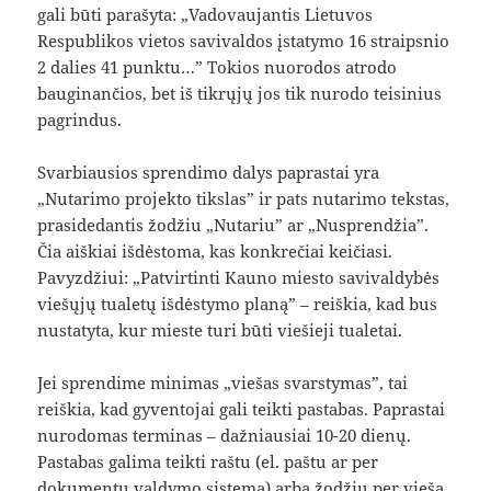
gali būti parašyta: „Vadovaujantis Lietuvos
Respublikos vietos savivaldos įstatymo 16 straipsnio
2 dalies 41 punktu…” Tokios nuorodos atrodo
bauginančios, bet iš tikrųjų jos tik nurodo teisinius
pagrindus.
Svarbiausios sprendimo dalys paprastai yra
„Nutarimo projekto tikslas” ir pats nutarimo tekstas,
prasidedantis žodžiu „Nutariu” ar „Nusprendžia”.
Čia aiškiai išdėstoma, kas konkrečiai keičiasi.
Pavyzdžiui: „Patvirtinti Kauno miesto savivaldybės
viešųjų tualetų išdėstymo planą” – reiškia, kad bus
nustatyta, kur mieste turi būti viešieji tualetai.
Jei sprendime minimas „viešas svarstymas”, tai
reiškia, kad gyventojai gali teikti pastabas. Paprastai
nurodomas terminas – dažniausiai 10-20 dienų.
Pastabas galima teikti raštu (el. paštu ar per
dokumentų valdymo sistemą) arba žodžiu per viešą