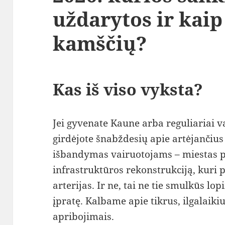
uždarytos ir kaip
kamščių?
Kas iš viso vyksta?
Jei gyvenate Kaune arba reguliariai v
girdėjote šnabždesių apie artėjančius 
išbandymas vairuotojams – miestas p
infrastruktūros rekonstrukciją, kuri p
arterijas. Ir ne, tai ne tie smulkūs lo
įpratę. Kalbame apie tikrus, ilgalaiki
apribojimais.