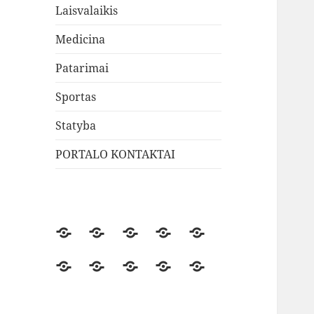
Laisvalaikis
Medicina
Patarimai
Sportas
Statyba
PORTALO KONTAKTAI
Verslas
Technologijos
Transportas
Aptarnavimas
Laisvalaikis
Medicina
Patarimai
Sportas
Statyba
PORTALO
KONTAKTAI