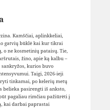
a
zina. Kamščiai, aplinkkeliai,
o gatvių būklė kai kur tikrai
, o ne kosmetinių pataisų. Tie,
ršrutais, žino, apie ką kalbu –
, sankryžos, kurios buvo
ntensyvumui. Taigi, 2026-ieji
aryti tinkamai, po kelerių metų
s belieka pasirengti iš anksto,
būt pagaliau rimčiau pažiūrėti į
ą, kai darbai paprastai