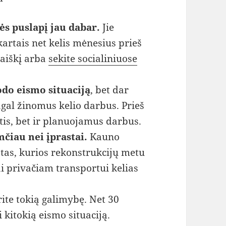
ės puslapį jau dabar.
Jie
kartais net kelis mėnesius prieš
aiškį arba
sekite socialiniuose
odo eismo situaciją
, bet dar
gal žinomus kelio darbus. Prieš
stis, bet ir planuojamus darbus.
mčiau nei įprastai.
Kauno
stas, kurios rekonstrukcijų metu
ai privačiam transportui kelias
urite tokią galimybę. Net 30
 kitokią eismo situaciją.