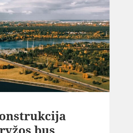
onstrukcija
kryžos bus