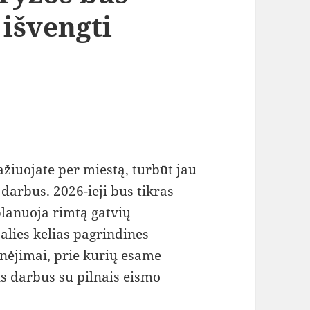
 išvengti
ažiuojate per miestą, turbūt jau
darbus. 2026-ieji bus tikras
lanuoja rimtą gatvių
alies kelias pagrindines
pinėjimai, prie kurių esame
us darbus su pilnais eismo