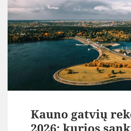
Kauno gatvių rek
2026: kurios san