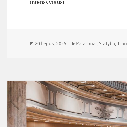
intensyviausi.
Paskelbta
Kategorijos
20 liepos, 2025
Patarimai
,
Statyba
,
Tran