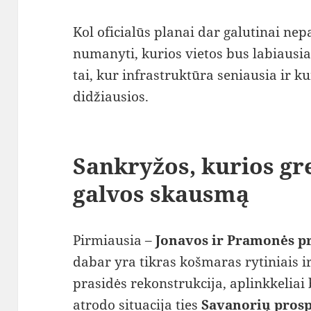
Kol oficialūs planai dar galutinai nep
numanyti, kurios vietos bus labiausia
tai, kur infrastruktūra seniausia ir 
didžiausios.
Sankryžos, kurios gre
galvos skausmą
Pirmiausia –
Jonavos ir Pramonės p
dabar yra tikras košmaras rytiniais ir 
prasidės rekonstrukcija, aplinkkeliai
atrodo situacija ties
Savanorių pros