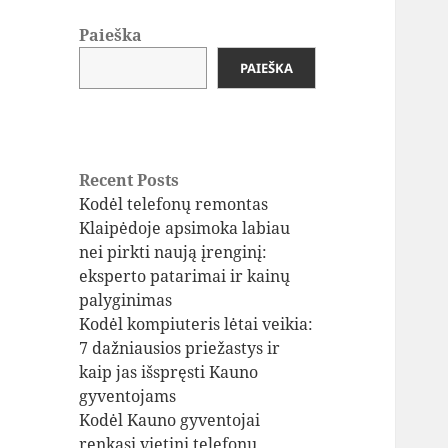
Paieška
PAIEŠKA
Recent Posts
Kodėl telefonų remontas
Klaipėdoje apsimoka labiau
nei pirkti naują įrenginį:
eksperto patarimai ir kainų
palyginimas
Kodėl kompiuteris lėtai veikia:
7 dažniausios priežastys ir
kaip jas išspręsti Kauno
gyventojams
Kodėl Kauno gyventojai
renkasi vietinį telefonų