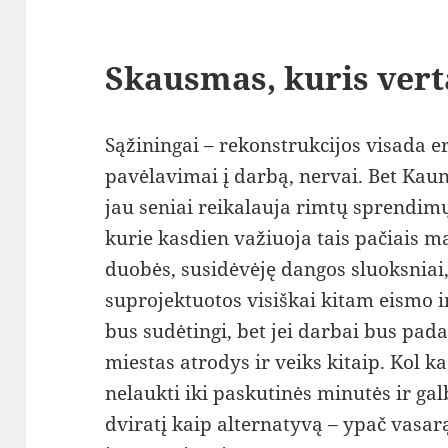
Skausmas, kuris vert
Sąžiningai – rekonstrukcijos visada er
pavėlavimai į darbą, nervai. Bet Kaun
jau seniai reikalauja rimtų sprendimų
kurie kasdien važiuoja tais pačiais ma
duobės, susidėvėję dangos sluoksniai
suprojektuotos visiškai kitam eismo i
bus sudėtingi, bet jei darbai bus pad
miestas atrodys ir veiks kitaip. Kol ka
nelaukti iki paskutinės minutės ir gal
dviratį kaip alternatyvą – ypač vasar