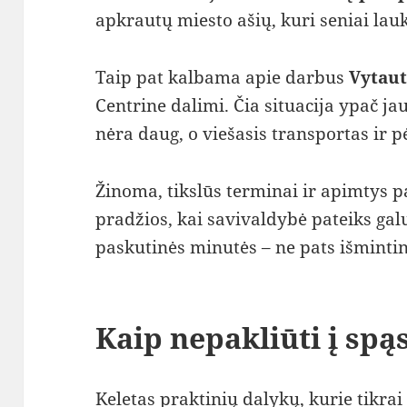
apkrautų miesto ašių, kuri seniai lau
Taip pat kalbama apie darbus
Vytaut
Centrine dalimi. Čia situacija ypač ja
nėra daug, o viešasis transportas ir p
Žinoma, tikslūs terminai ir apimtys p
pradžios, kai savivaldybė pateiks galu
paskutinės minutės – ne pats išmintin
Kaip nepakliūti į spą
Keletas praktinių dalykų, kurie tikrai