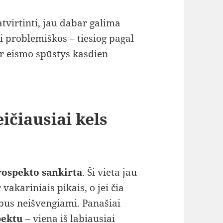
atvirtinti, jau dabar galima
i problemiškos – tiesiog pagal
kur eismo spūstys kasdien
ičiausiai kels
rospekto sankirta
. Ši vieta jau
vakariniais pikais, o jei čia
 bus neišvengiami. Panašiai
pektu
– viena iš labiausiai