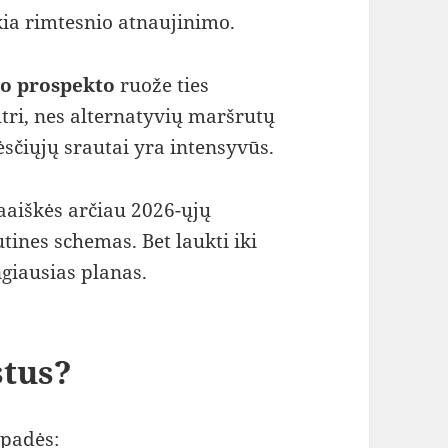
kia rimtesnio atnaujinimo.
o prospekto
ruože ties
utri, nes alternatyvių maršrutų
ėsčiųjų srautai yra intensyvūs.
aaiškės arčiau 2026-ųjų
tines schemas. Bet laukti iki
giausias planas.
stus?
 padės: