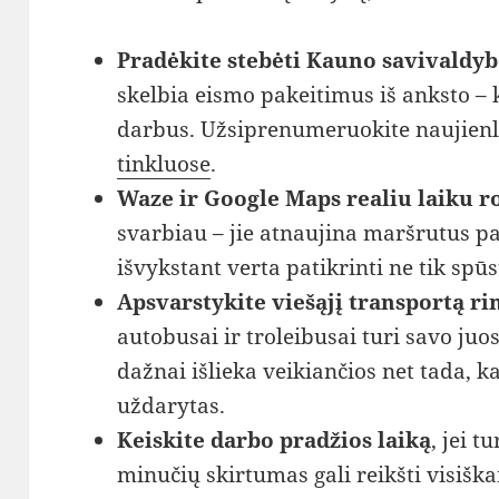
Pradėkite stebėti Kauno savivaldyb
skelbia eismo pakeitimus iš anksto – 
darbus. Užsiprenumeruokite naujienl
tinkluose
.
Waze ir Google Maps realiu laiku r
svarbiau – jie atnaujina maršrutus pa
išvykstant verta patikrinti ne tik spū
Apsvarstykite viešąjį transportą ri
autobusai ir troleibusai turi savo juo
dažnai išlieka veikiančios net tada, k
uždarytas.
Keiskite darbo pradžios laiką
, jei t
minučių skirtumas gali reikšti visiškai